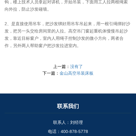
钩，楼上技术人员拿起对讲机，开始吊装，下面用工人拉两根绳索
向外拉，防止沙发碰墙。
2、是直接使用吊车，把沙发绑好用吊车吊起来，用一根引绳绑好沙
发，把另一头交给房间里的人拉。高空吊门窗起重机体慢慢吊起沙
发，靠近目标窗户，室内人用绳子控制沙发的微小方向，两者合
作，另外两人帮助窗户把沙发拉进室内。
上一篇：
没有了
下一篇：
金山高空吊装床板
联系我们
联系人：刘经理
电话：400-878-5778